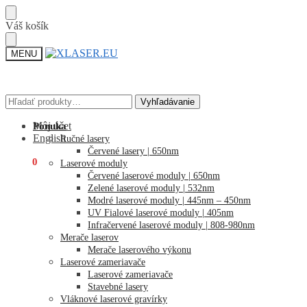
Skip
Skip
Váš košík
to
to
navigation
content
MENU
Hľadať:
Hľadať:
Vyhľadávanie
Vyhľadávanie
Môj účet
Ponuka
English
Ručné lasery
Červené lasery | 650nm
€
0,00
0
Laserové moduly
Červené laserové moduly | 650nm
Zelené laserové moduly | 532nm
Modré laserové moduly | 445nm – 450nm
UV Fialové laserové moduly | 405nm
Infračervené laserové moduly | 808-980nm
Merače laserov
Merače laserového výkonu
Laserové zameriavače
Laserové zameriavače
Stavebné lasery
Vláknové laserové gravírky