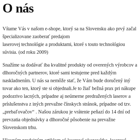
O nás
Vítame Vás v našom e-shope, ktorý sa na Slovensku ako prvý začal
špecializovane zaoberať predajom
laserovej technológie a produktami, ktoré s touto technológiou
súvisia. (od roku 2009)
Snažíme sa dodávať iba kvalitné produkty od overených výrobcov a
dlhoročných partnerov, ktoré sami testujeme pred každým
naskladnením. U nás sa nemôže stať, že Vám bude doručený iný
tovar ako ten, ktorý ste si objednali.Je to žiaľ bežná prax pri nákupe
podozrivo lacných, prípadne aj neúmerne predražených laserov a
príslušenstva z iných prevažne čínskych stránok, prípadne od tzv.
„prebaľovačov“ . Našou zárukou je vrátenie peňazí do 14 dní od
prevzatia objednávky a dlhoročné pôsobenie na prevažne
Slovenskom trhu.