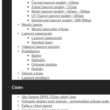
Červené laserové moduly | 650nm
Zelené laserové moduly | 532nm
Modré laserové moduly | 445nm – 450nm
UV Fialové laserové moduly | 405nm
Infračervené laserové moduly | 808-980nm
Merače laserov
Merače laserového výkonu
Laserové zameriavače
Laserové zameriavače
Stavebné lasery
Vláknové laserové gravírky
Príslušenstvo
Batérie
Nabíjačky
Ochranné okuliare
Doplnky
Zdravie a krása
Laserové projektory
Články
Ako funguje DPSS 532nm zelený laser
Ochranné okuliare proti laserom – profesionálna ochrana zraku
Farba a výkon laserov