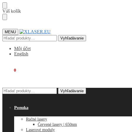
Skip
Skip
Váš košík
to
to
navigation
content
MENU
Hľadať:
Vyhľadávanie
Môj účet
English
€
0,00
0
Hľadať:
Vyhľadávanie
Ponuka
Ručné lasery
Červené lasery | 650nm
Laserové moduly