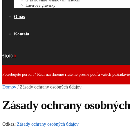
Gravírovanie vláknovým laserom
Laserové gravírky
O nás
Kontakt
€
0,00
0
Potrebujete poradiť? Radi navrhneme riešenie presne podľa vašich požiadavi
Domov
/
Zásady ochrany osobných údajov
Zásady ochrany osobných
Odkaz:
Zásady ochrany osobných údajov