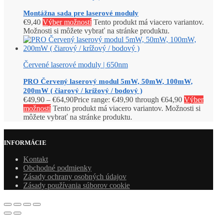
Montážna sada pre laserové moduly
€
9,40
Výber možností
Tento produkt má viacero variantov.
Možnosti si môžete vybrať na stránke produktu.
Červené laserové moduly | 650nm
PRO Červený laserový modul 5mW, 50mW, 100mW,
200mW ( čiarový / krížový / bodový )
€
49,90
–
€
64,90
Price range: €49,90 through €64,90
Výber
možností
Tento produkt má viacero variantov. Možnosti si
môžete vybrať na stránke produktu.
INFORMÁCIE
Kontakt
Obchodné podmienky
Zásady ochrany osobných údajov
Zásady používania súborov cookie