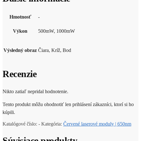
Hmotnosť
-
Výkon
500mW, 1000mW
Výsledný obraz
Čiara, Kríž, Bod
Recenzie
Nikto zatiaľ nepridal hodnotenie.
Tento produkt môžu ohodnotiť len prihlásení zákazníci, ktorí si ho
kúpili.
Katalógové číslo:
-
Kategória:
Červené laserové moduly | 650nm
Súvisiace produkty