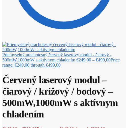
Priemyselný prachotesný červený laserový modul - čiarový -
500mW,1000mW s aktívnym chladením
€
249,00
–
€
499,00
Price
range: €249,00 through €499,00
Červený laserový modul –
čiarový / krížový / bodový –
500mW,1000mW s aktívnym
chladením