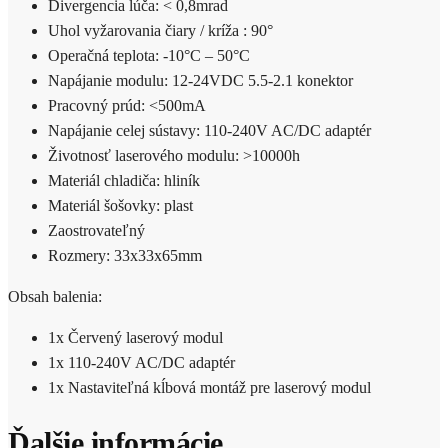
Divergencia lúča: < 0,8mrad
Uhol vyžarovania čiary / kríža : 90°
Operačná teplota: -10°C – 50°C
Napájanie modulu: 12-24VDC 5.5-2.1 konektor
Pracovný prúd: <500mA
Napájanie celej sústavy: 110-240V AC/DC adaptér
Životnosť laserového modulu: >10000h
Materiál chladiča: hliník
Materiál šošovky: plast
Zaostrovateľný
Rozmery: 33x33x65mm
Obsah balenia:
1x Červený laserový modul
1x 110-240V AC/DC adaptér
1x Nastaviteľná kĺbová montáž pre laserový modul
Ďalšie informácie