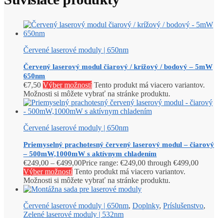
Červené laserové moduly | 650nm
Červený laserový modul čiarový / krížový / bodový – 5mW
650nm
€
7,50
Výber možností
Tento produkt má viacero variantov.
Možnosti si môžete vybrať na stránke produktu.
Červené laserové moduly | 650nm
Priemyselný prachotesný červený laserový modul – čiarový
– 500mW,1000mW s aktívnym chladením
€
249,00
–
€
499,00
Price range: €249,00 through €499,00
Výber možností
Tento produkt má viacero variantov.
Možnosti si môžete vybrať na stránke produktu.
Červené laserové moduly | 650nm
,
Doplnky
,
Príslušenstvo
,
Zelené laserové moduly | 532nm