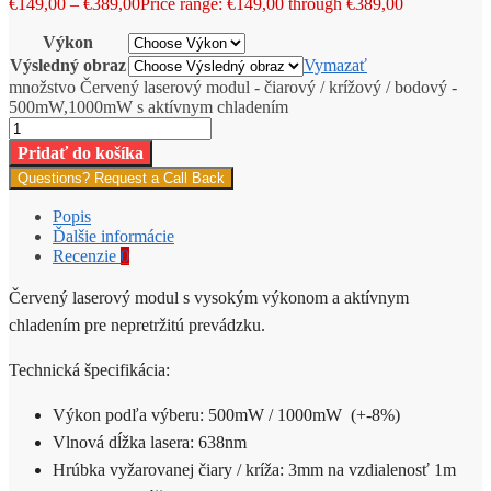
€
149,00
–
€
389,00
Price range: €149,00 through €389,00
Výkon
Výsledný obraz
Vymazať
množstvo Červený laserový modul - čiarový / krížový / bodový -
500mW,1000mW s aktívnym chladením
Pridať do košíka
Questions? Request a Call Back
Popis
Ďalšie informácie
Recenzie
0
Červený laserový modul s vysokým výkonom a aktívnym
chladením pre nepretržitú prevádzku.
Technická špecifikácia:
Výkon podľa výberu: 500mW / 1000mW (+-8%)
Vlnová dĺžka lasera: 638nm
Hrúbka vyžarovanej čiary / kríža: 3mm na vzdialenosť 1m