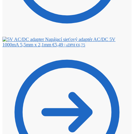
Napájací sieťový adaptér AC/DC 5V
1000mA 5,5mm x 2,1mm
€
5,49
| sDPH
€
6,75