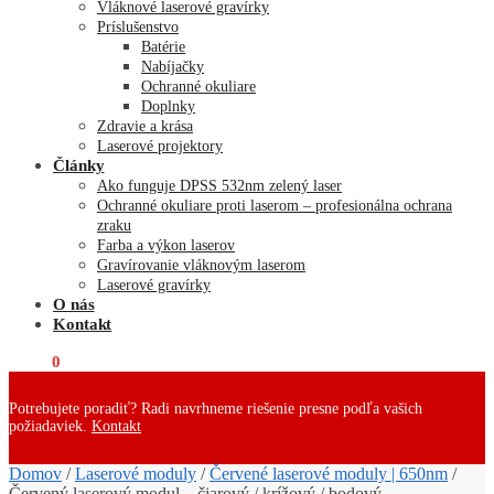
Vláknové laserové gravírky
Príslušenstvo
Batérie
Nabíjačky
Ochranné okuliare
Doplnky
Zdravie a krása
Laserové projektory
Články
Ako funguje DPSS 532nm zelený laser
Ochranné okuliare proti laserom – profesionálna ochrana
zraku
Farba a výkon laserov
Gravírovanie vláknovým laserom
Laserové gravírky
O nás
Kontakt
€
0,00
0
Potrebujete poradiť? Radi navrhneme riešenie presne podľa vašich
požiadaviek.
Kontakt
Domov
/
Laserové moduly
/
Červené laserové moduly | 650nm
/
Červený laserový modul – čiarový / krížový / bodový –