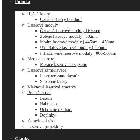
Ponuka
Ručné lasery
Červené lasery | 650nm
Laserové moduly
Červené laserové moduly | 650nm
Zelené laserové moduly | 532nm
Modré laserové moduly | 445nm – 450nm
UV Fialové laserové moduly | 405nm
Infračervené laserové moduly | 808-980nm
Merače laserov
Merače laserového výkonu
Laserové zameriavače
Laserové zameriavače
Stavebné lasery
Vláknové laserové gravírky
Príslušenstvo
Batérie
Nabíjačky
Ochranné okuliare
Doplnky
Zdravie a krása
Laserové projektory
Články