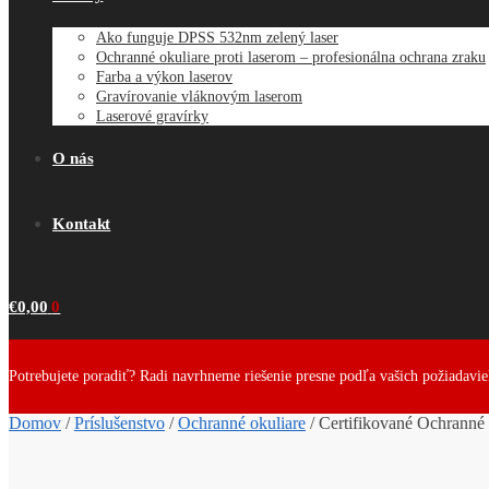
Ako funguje DPSS 532nm zelený laser
Ochranné okuliare proti laserom – profesionálna ochrana zraku
Farba a výkon laserov
Gravírovanie vláknovým laserom
Laserové gravírky
O nás
Kontakt
€
0,00
0
Potrebujete poradiť? Radi navrhneme riešenie presne podľa vašich požiadavi
Domov
/
Príslušenstvo
/
Ochranné okuliare
/
Certifikované Ochranné