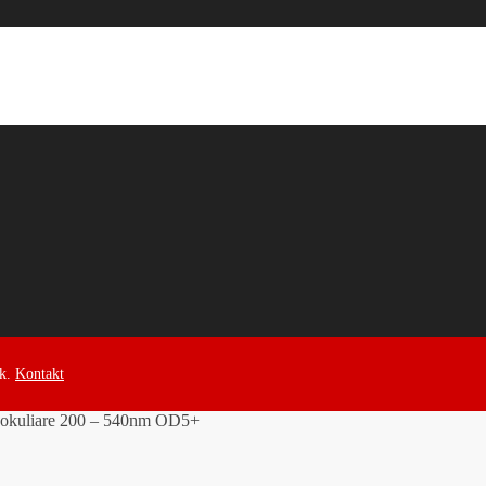
ek.
Kontakt
 okuliare 200 – 540nm OD5+