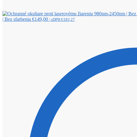
| Bez sfarbenia
€
149,00
| sDPH
€
183,27