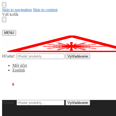
Skip to navigation
Skip to content
Váš košík
MENU
Hľadať:
Vyhľadávanie
Môj účet
English
€
0,00
0
Hľadať:
Vyhľadávanie