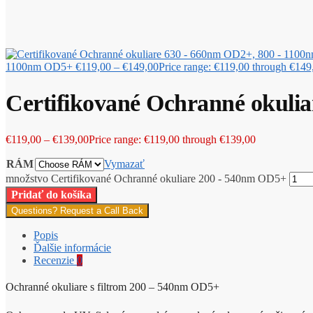
1100nm OD5+
€
119,00
–
€
149,00
Price range: €119,00 through €149
Certifikované Ochranné okuli
€
119,00
–
€
139,00
Price range: €119,00 through €139,00
RÁM
Vymazať
množstvo Certifikované Ochranné okuliare 200 - 540nm OD5+
Pridať do košíka
Questions? Request a Call Back
Popis
Ďalšie informácie
Recenzie
0
Ochranné okuliare s filtrom 200 – 540nm OD5+