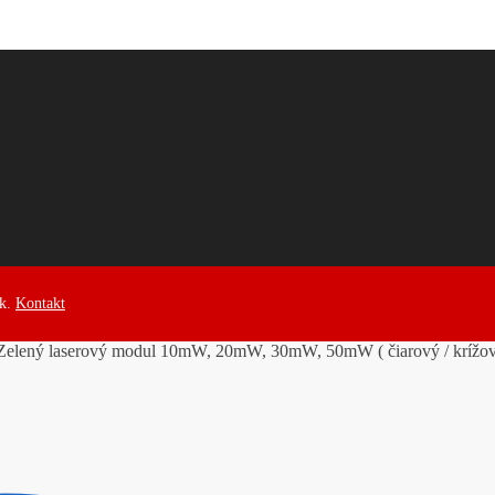
ek.
Kontakt
elený laserový modul 10mW, 20mW, 30mW, 50mW ( čiarový / krížov