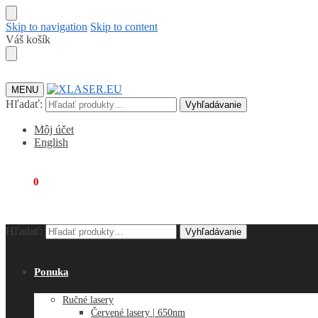
Skip to navigation
Skip to content
Váš košík
MENU
Hľadať:
Vyhľadávanie
Môj účet
English
€
0,00
0
Hľadať:
Vyhľadávanie
Ponuka
Ručné lasery
Červené lasery | 650nm