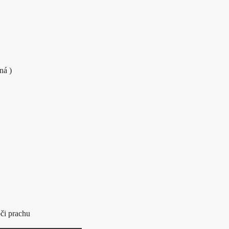
ná )
či prachu