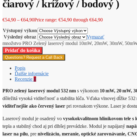
čiarový / krížový / bodový )
€
54,90
–
€
64,90
Price range: €54,90 through €64,90
Výstupný výkon
Výsledný obraz
Vymazať
množstvo PRO Zelený laserový modul 10mW, 20mW, 30mW, 50mW ( č
Pridať do košíka
Questions? Request a Call Back
Popis
Ďalšie informácie
Recenzie
0
PRO zelený laserový modul 532 nm
s výkonom
10 mW, 20 mW, 3
dôležitá vysoká viditeľnosť a stabilita lúča. Vďaka vlnovej dĺžke 532
viditeľnejšie ako červený laser
pri rovnakom výkone. Laser je dostu
Laserový modul je osadený vo
vysokokvalitnom hliníkovom tele 
tepla a stabilný chod aj pri dlhšej prevádzke. Modul je napájaný
napä
laser na pílu
, pre
nivelizáciu, meranie, optické zarovnávanie, CNC