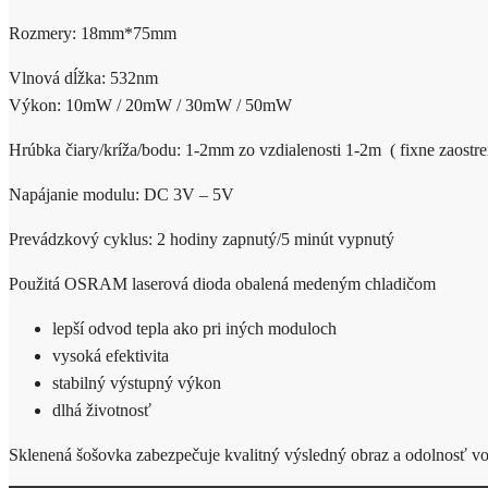
Rozmery: 18mm*75mm
Vlnová dĺžka: 532nm
Výkon: 10mW / 20mW / 30mW / 50mW
Hrúbka čiary/kríža/bodu: 1-2mm zo vzdialenosti 1-2m ( fixne zaostre
Napájanie modulu: DC 3V – 5V
Prevádzkový cyklus: 2 hodiny zapnutý/5 minút vypnutý
Použitá OSRAM laserová dioda obalená medeným chladičom
lepší odvod tepla ako pri iných moduloch
vysoká efektivita
stabilný výstupný výkon
dlhá životnosť
Sklenená šošovka zabezpečuje kvalitný výsledný obraz a odolnosť vo