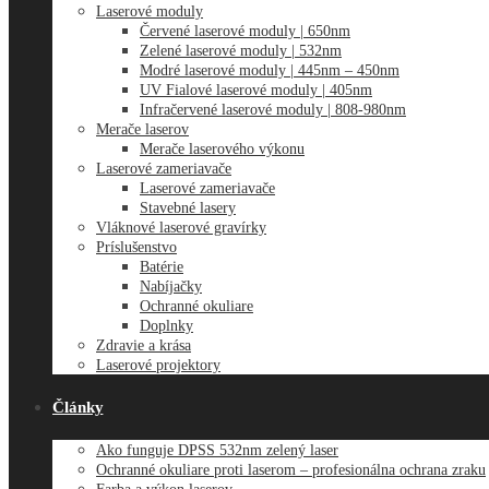
Laserové moduly
Červené laserové moduly | 650nm
Zelené laserové moduly | 532nm
Modré laserové moduly | 445nm – 450nm
UV Fialové laserové moduly | 405nm
Infračervené laserové moduly | 808-980nm
Merače laserov
Merače laserového výkonu
Laserové zameriavače
Laserové zameriavače
Stavebné lasery
Vláknové laserové gravírky
Príslušenstvo
Batérie
Nabíjačky
Ochranné okuliare
Doplnky
Zdravie a krása
Laserové projektory
Články
Ako funguje DPSS 532nm zelený laser
Ochranné okuliare proti laserom – profesionálna ochrana zraku