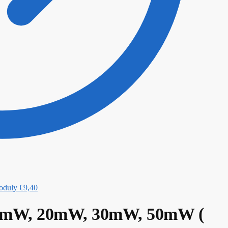
oduly
€
9,40
10mW, 20mW, 30mW, 50mW (