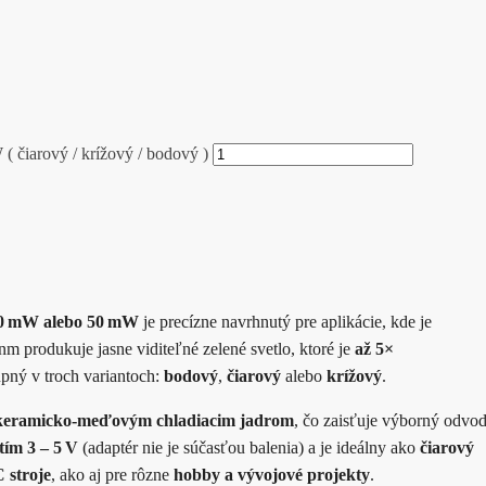
iarový / krížový / bodový )
0 mW alebo 50 mW
je precízne navrhnutý pre aplikácie, kde je
 nm produkuje jasne viditeľné zelené svetlo, ktoré je
až 5×
pný v troch variantoch:
bodový
,
čiarový
alebo
krížový
.
s keramicko-meďovým chladiacim jadrom
, čo zaisťuje výborný odvo
tím 3 – 5 V
(adaptér nie je súčasťou balenia) a je ideálny ako
čiarový
 stroje
, ako aj pre rôzne
hobby a vývojové projekty
.