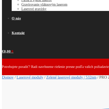
Farba a výkon laserov
Gravírovanie vláknovým laserom
Laserové gravírky
O nás
Kontakt
€
0,00
0
Potrebujete poradiť? Radi navrhneme riešenie presne podľa vašich požiadavi
Domov
/
Laserové moduly
/
Zelené laserové moduly | 532nm
/
PRO Z