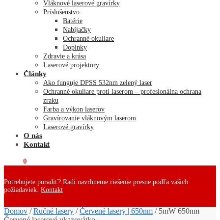
Vláknové laserové gravírky
Príslušenstvo
Batérie
Nabíjačky
Ochranné okuliare
Doplnky
Zdravie a krása
Laserové projektory
Články
Ako funguje DPSS 532nm zelený laser
Ochranné okuliare proti laserom – profesionálna ochrana
zraku
Farba a výkon laserov
Gravírovanie vláknovým laserom
Laserové gravírky
O nás
Kontakt
€
0,00
0
Potrebujete poradiť? Radi navrhneme riešenie presne podľa vašich
požiadaviek.
Kontakt
Domov
/
Ručné lasery
/
Červené lasery | 650nm
/
5mW 650nm
Červené laserové ukazovátko