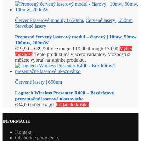
Červené laserové moduly | 650nm
,
Červené lasery | 650nm
,
Stavebné lasery
Prenosný červený laserový modul – čiarový | 10mw, 50mw,
100mw, 200mW
€
19,90
–
€
39,90
Price range: €19,90 through €39,90
Výber
možností
Tento produkt má viacero variantov. Možnosti si
môžete vybrať na stránke produktu.
Červené lasery | 650nm
Logitech Wireless Presenter R400 – Bezdrôtové
prezentačné laserové ukazovátko
€
34,00
Pridať do košíka
| sDPH
€
41,82
INFORMÁCIE
Kontakt
Obchodné podmienky