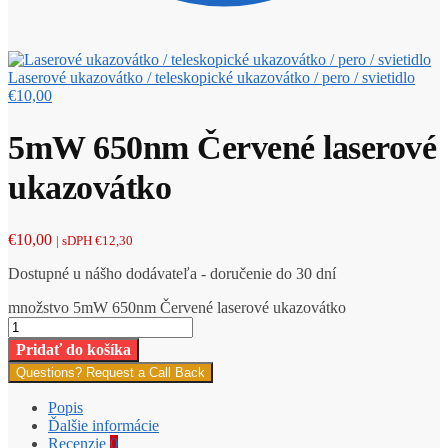
Laserové ukazovátko / teleskopické ukazovátko / pero / svietidlo
€
10,00
5mW 650nm Červené laserové
ukazovátko
€
10,00
| sDPH
€
12,30
Dostupné u nášho dodávateľa - doručenie do 30 dní
množstvo 5mW 650nm Červené laserové ukazovátko
Pridať do košíka
Questions? Request a Call Back
Popis
Ďalšie informácie
Recenzie
0