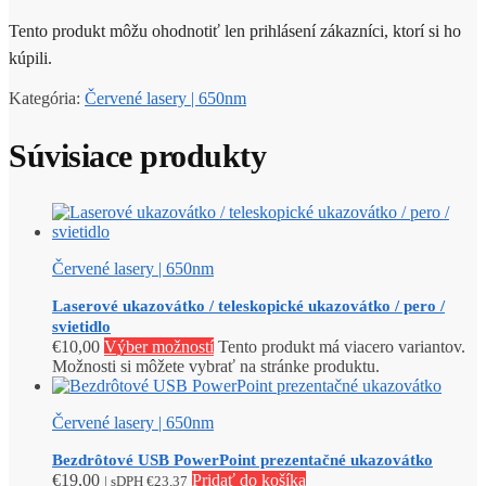
Tento produkt môžu ohodnotiť len prihlásení zákazníci, ktorí si ho
kúpili.
Kategória:
Červené lasery | 650nm
Súvisiace produkty
Červené lasery | 650nm
Laserové ukazovátko / teleskopické ukazovátko / pero /
svietidlo
€
10,00
Výber možností
Tento produkt má viacero variantov.
Možnosti si môžete vybrať na stránke produktu.
Červené lasery | 650nm
Bezdrôtové USB PowerPoint prezentačné ukazovátko
€
19,00
Pridať do košíka
| sDPH
€
23,37