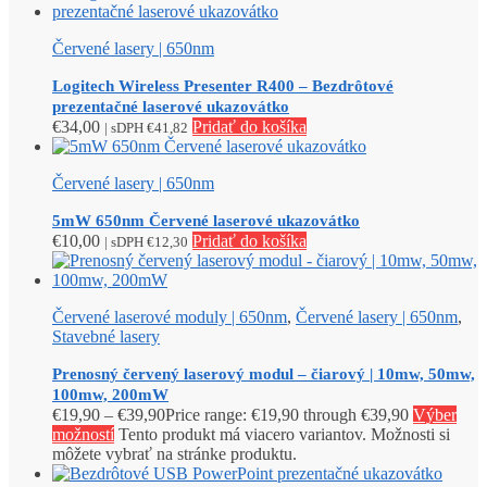
Červené lasery | 650nm
Logitech Wireless Presenter R400 – Bezdrôtové
prezentačné laserové ukazovátko
€
34,00
Pridať do košíka
| sDPH
€
41,82
Červené lasery | 650nm
5mW 650nm Červené laserové ukazovátko
€
10,00
Pridať do košíka
| sDPH
€
12,30
Červené laserové moduly | 650nm
,
Červené lasery | 650nm
,
Stavebné lasery
Prenosný červený laserový modul – čiarový | 10mw, 50mw,
100mw, 200mW
€
19,90
–
€
39,90
Price range: €19,90 through €39,90
Výber
možností
Tento produkt má viacero variantov. Možnosti si
môžete vybrať na stránke produktu.