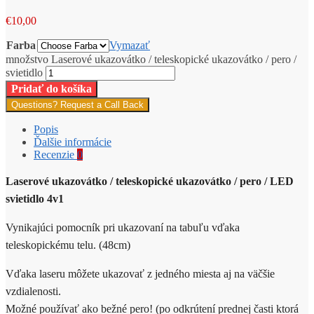
€
10,00
Farba
Vymazať
množstvo Laserové ukazovátko / teleskopické ukazovátko / pero /
svietidlo
Pridať do košíka
Questions? Request a Call Back
Popis
Ďalšie informácie
Recenzie
0
Laserové ukazovátko / teleskopické ukazovátko / pero / LED
svietidlo 4v1
Vynikajúci pomocník pri ukazovaní na tabuľu vďaka
teleskopickému telu. (48cm)
Vďaka laseru môžete ukazovať z jedného miesta aj na väčšie
vzdialenosti.
Možné používať ako bežné pero! (po odkrútení prednej časti ktorá