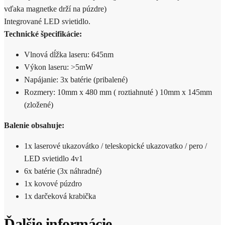
vďaka magnetke drží na púzdre)
Integrované LED svietidlo.
Technické špecifikácie:
Vlnová dĺžka laseru: 645nm
Výkon laseru: >5mW
Napájanie: 3x batérie (pribalené)
Rozmery: 10mm x 480 mm ( roztiahnuté ) 10mm x 145mm
(zložené)
Balenie obsahuje:
1x laserové ukazovátko / teleskopické ukazovatko / pero /
LED svietidlo 4v1
6x batérie (3x náhradné)
1x kovové púzdro
1x darčeková krabička
Ďalšie informácie