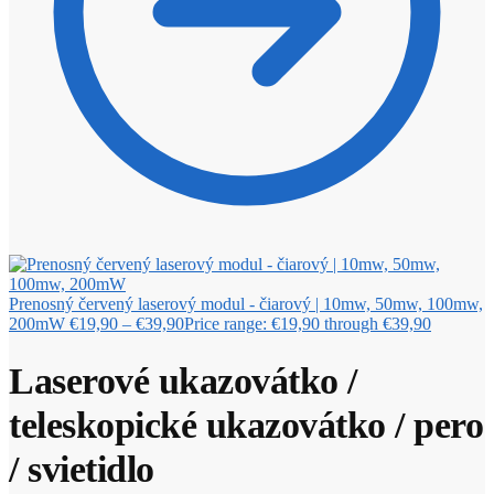
Prenosný červený laserový modul - čiarový | 10mw, 50mw, 100mw,
200mW
€
19,90
–
€
39,90
Price range: €19,90 through €39,90
Laserové ukazovátko /
teleskopické ukazovátko / pero
/ svietidlo