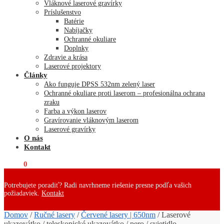
Vláknové laserové gravírky
Príslušenstvo
Batérie
Nabíjačky
Ochranné okuliare
Doplnky
Zdravie a krása
Laserové projektory
Články
Ako funguje DPSS 532nm zelený laser
Ochranné okuliare proti laserom – profesionálna ochrana
zraku
Farba a výkon laserov
Gravírovanie vláknovým laserom
Laserové gravírky
O nás
Kontakt
€
0,00
0
Potrebujete poradiť? Radi navrhneme riešenie presne podľa vašich
požiadaviek.
Kontakt
Domov
/
Ručné lasery
/
Červené lasery | 650nm
/
Laserové
ukazovátko / teleskopické ukazovátko / pero / svietidlo