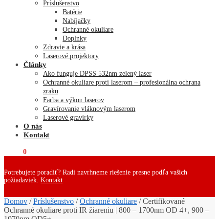
Príslušenstvo
Batérie
Nabíjačky
Ochranné okuliare
Doplnky
Zdravie a krása
Laserové projektory
Články
Ako funguje DPSS 532nm zelený laser
Ochranné okuliare proti laserom – profesionálna ochrana
zraku
Farba a výkon laserov
Gravírovanie vláknovým laserom
Laserové gravírky
O nás
Kontakt
€
0,00
0
Potrebujete poradiť? Radi navrhneme riešenie presne podľa vašich
požiadaviek.
Kontakt
Domov
/
Príslušenstvo
/
Ochranné okuliare
/
Certifikované
Ochranné okuliare proti IR žiareniu | 800 – 1700nm OD 4+, 900 –
1070nm OD5+