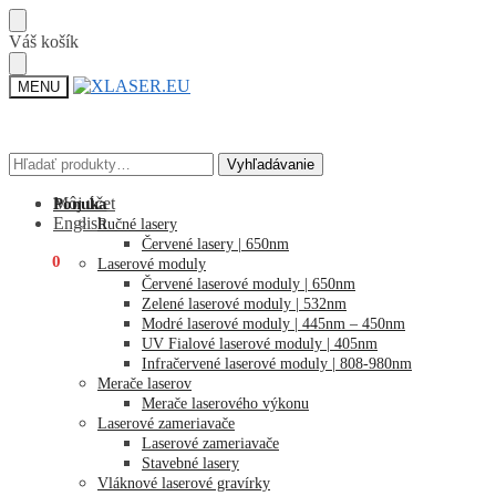
Skip
Skip
Váš košík
to
to
navigation
content
MENU
Hľadať:
Hľadať:
Vyhľadávanie
Vyhľadávanie
Môj účet
Ponuka
English
Ručné lasery
Červené lasery | 650nm
€
0,00
0
Laserové moduly
Červené laserové moduly | 650nm
Zelené laserové moduly | 532nm
Modré laserové moduly | 445nm – 450nm
UV Fialové laserové moduly | 405nm
Infračervené laserové moduly | 808-980nm
Merače laserov
Merače laserového výkonu
Laserové zameriavače
Laserové zameriavače
Stavebné lasery
Vláknové laserové gravírky