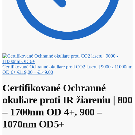
Certifikované Ochranné okuliare proti CO2 laseru | 9000 - 11000nm
Price
OD 6+
€
119,00
–
€
149,00
range:
€119,00
Certifikované Ochranné
through
€149,00
okuliare proti IR žiareniu | 800
– 1700nm OD 4+, 900 –
1070nm OD5+