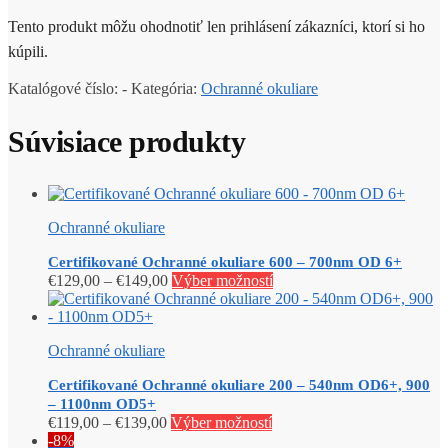
Tento produkt môžu ohodnotiť len prihlásení zákazníci, ktorí si ho
kúpili.
Katalógové číslo:
-
Kategória:
Ochranné okuliare
Súvisiace produkty
Ochranné okuliare
Certifikované Ochranné okuliare 600 – 700nm OD 6+
Price
Tento
€
129,00
–
€
149,00
Výber možností
range:
produkt
€129,00
má
through
viacero
Ochranné okuliare
€149,00
variantov.
Možnosti
Certifikované Ochranné okuliare 200 – 540nm OD6+, 900
si
– 1100nm OD5+
môžete
Price
Tento
€
119,00
–
€
139,00
Výber možností
vybrať
range:
produkt
-8%
na