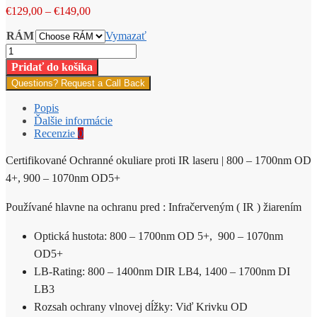
Price
€
129,00
–
€
149,00
range:
RÁM
€129,00
Vymazať
through
množstvo
€149,00
Certifikované
Pridať do košíka
Ochranné
Questions? Request a Call Back
okuliare
proti
Popis
IR
Ďalšie informácie
žiareniu
Recenzie
0
|
800
Certifikované Ochranné okuliare proti IR laseru | 800 – 1700nm OD
–
1700nm
4+, 900 – 1070nm OD5+
OD
4+,
Používané hlavne na ochranu pred : Infračerveným ( IR ) žiarením
900
–
Optická hustota: 800 – 1700nm OD 5+, 900 – 1070nm
1070nm
OD5+
OD5+
LB-Rating: 800 – 1400nm DIR LB4, 1400 – 1700nm DI
LB3
Rozsah ochrany vlnovej dĺžky: Viď Krivku OD