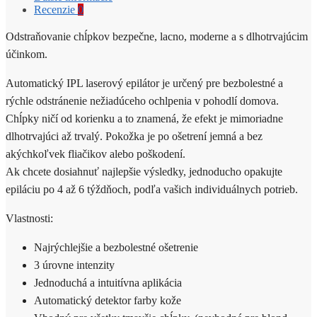
Recenzie
0
Odstraňovanie chĺpkov bezpečne, lacno, moderne a s dlhotrvajúcim
účinkom.
Automatický IPL laserový epilátor je určený pre bezbolestné a
rýchle odstránenie nežiadúceho ochlpenia v pohodlí domova.
Chĺpky ničí od korienku a to znamená, že efekt je mimoriadne
dlhotrvajúci až trvalý. Pokožka je po ošetrení jemná a bez
akýchkoľvek fliačikov alebo poškodení.
Ak chcete dosiahnuť najlepšie výsledky, jednoducho opakujte
epiláciu po 4 až 6 týždňoch, podľa vašich individuálnych potrieb.
Vlastnosti:
Najrýchlejšie a bezbolestné ošetrenie
3 úrovne intenzity
Jednoduchá a intuitívna aplikácia
Automatický detektor farby kože