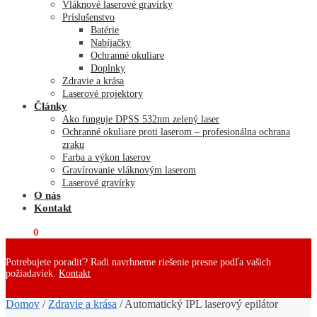
Vláknové laserové gravírky
Príslušenstvo
Batérie
Nabíjačky
Ochranné okuliare
Doplnky
Zdravie a krása
Laserové projektory
Články
Ako funguje DPSS 532nm zelený laser
Ochranné okuliare proti laserom – profesionálna ochrana
zraku
Farba a výkon laserov
Gravírovanie vláknovým laserom
Laserové gravírky
O nás
Kontakt
€
0,00
0
Potrebujete poradiť? Radi navrhneme riešenie presne podľa vašich
požiadaviek.
Kontakt
Domov
/
Zdravie a krása
/
Automatický IPL laserový epilátor