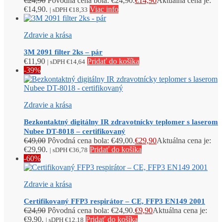
€
24,90
Pôvodná cena bola: €24,90.
€
14,90
Aktuálna cena je:
€14,90.
Viac info
| sDPH
€
18,33
Zdravie a krása
3M 2091 filter 2ks – pár
€
11,90
Pridať do košíka
| sDPH
€
14,64
-39%
Zdravie a krása
Bezkontaktný digitálny IR zdravotnícky teplomer s laserom
Nubee DT-8018 – certifikovaný
€
49,00
Pôvodná cena bola: €49,00.
€
29,90
Aktuálna cena je:
€29,90.
Pridať do košíka
| sDPH
€
36,78
-60%
Zdravie a krása
Certifikovaný FFP3 respirátor – CE, FFP3 EN149 2001
€
24,90
Pôvodná cena bola: €24,90.
€
9,90
Aktuálna cena je:
€9,90.
Pridať do košíka
| sDPH
€
12,18