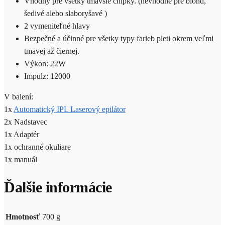
Vhodný pre všetky tmavšie chĺpky. (nevhodné pre blond,
šedivé alebo slaboryšavé )
2 vymeniteľné hlavy
Bezpečné a účinné pre všetky typy farieb pleti okrem veľmi
tmavej až čiernej.
Výkon: 22W
Impulz: 12000
V balení:
1x
Automatický IPL Laserový epilátor
2x Nadstavec
1x Adaptér
1x ochranné okuliare
1x manuál
Ďalšie informácie
Hmotnosť
700 g