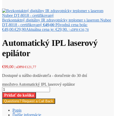
Bezkontaktný digitálny IR zdravotnícky teplomer s laserom Nubee
DT-8018 - certifikovaný
€
49,00
Pôvodná cena bola:
€49,00.
€
29,90
Aktuálna cena je: €29,90.
| sDPH
€
36,78
Automatický IPL laserový
epilátor
€
99,00
| sDPH
€
121,77
Dostupné u nášho dodávateľa - doručenie do 30 dní
množstvo Automatický IPL laserový epilátor
Pridať do košíka
Questions? Request a Call Back
Popis
Ďalšie informácie