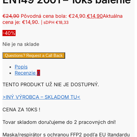
€
24,90
Pôvodná cena bola: €24,90.
€
14,90
Aktuálna
cena je: €14,90.
| sDPH
€
18,33
-40%
Nie je na sklade
Questions? Request a Call Back
Popis
Recenzie
0
TENTO PRODUKT UŽ NIE JE DOSTUPNÝ.
>INÝ VÝROBCA – SKLADOM TU<
CENA ZA 10KS !
Tovar skladom doručujeme do 2 pracovných dní!
Maska/respirátor s ochranou FFP2 podľa EU štandardu