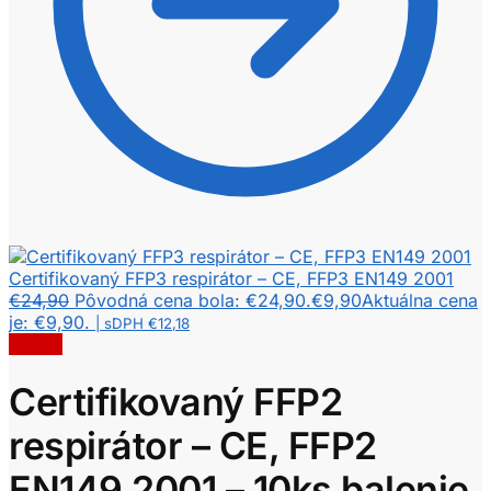
Certifikovaný FFP3 respirátor – CE, FFP3 EN149 2001
€
24,90
Pôvodná cena bola: €24,90.
€
9,90
Aktuálna cena
je: €9,90.
| sDPH
€
12,18
Zľava!
Certifikovaný FFP2
respirátor – CE, FFP2
EN149 2001 – 10ks balenie