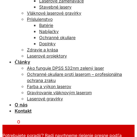
Laserové zameriavače
Stavebné lasery
Vláknové laserové gravírky
Príslušenstvo
Batérie
Nabíjačky
Ochranné okuliare
Doplnky
Zdravie a krása
Laserové projektory
Články
Ako funguje DPSS 532nm zelený laser
Ochranné okuliare proti laserom – profesionálna
ochrana zraku
Farba a výkon laserov
Gravírovanie vláknovým laserom
Laserové gravírky
O nás
Kontakt
€
0,00
0
Potrebujete poradiť? Radi navrhneme riešenie presne podľa