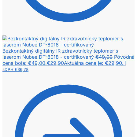
Bezkontaktný digitálny IR zdravotnícky teplomer s
laserom Nubee DT-8018 - certifikovaný
€
49,00
Pôvodná
cena bola: €49,00.
€
29,90
Aktuálna cena je: €29,90.
|
sDPH
€
36,78