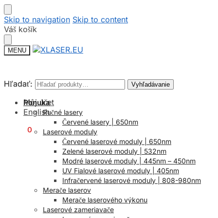
Skip to navigation
Skip to content
Váš košík
MENU
Hľadať:
Hľadať:
Vyhľadávanie
Vyhľadávanie
Môj účet
Ponuka
English
Ručné lasery
Červené lasery | 650nm
€
0,00
0
Laserové moduly
Červené laserové moduly | 650nm
Zelené laserové moduly | 532nm
Modré laserové moduly | 445nm – 450nm
UV Fialové laserové moduly | 405nm
Infračervené laserové moduly | 808-980nm
Merače laserov
Merače laserového výkonu
Laserové zameriavače