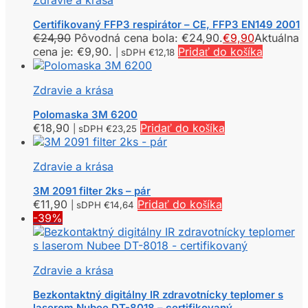
Zdravie a krása
Certifikovaný FFP3 respirátor – CE, FFP3 EN149 2001
€
24,90
Pôvodná cena bola: €24,90.
€
9,90
Aktuálna
cena je: €9,90.
Pridať do košíka
| sDPH
€
12,18
Zdravie a krása
Polomaska 3M 6200
€
18,90
Pridať do košíka
| sDPH
€
23,25
Zdravie a krása
3M 2091 filter 2ks – pár
€
11,90
Pridať do košíka
| sDPH
€
14,64
-39%
Zdravie a krása
Bezkontaktný digitálny IR zdravotnícky teplomer s
laserom Nubee DT-8018 – certifikovaný